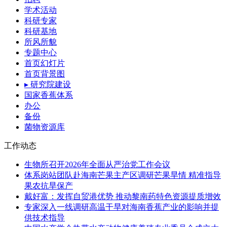
学术活动
科研专家
科研基地
所风所貌
专题中心
首页幻灯片
首页背景图
▸ 研究院建设
国家香蕉体系
办公
备份
菌物资源库
工作动态
生物所召开2026年全面从严治党工作会议
体系岗站团队赴海南芒果主产区调研芒果旱情 精准指导
果农抗旱保产
戴好富：发挥自贸港优势 推动黎南药特色资源提质增效
专家深入一线调研高温干旱对海南香蕉产业的影响并提
供技术指导