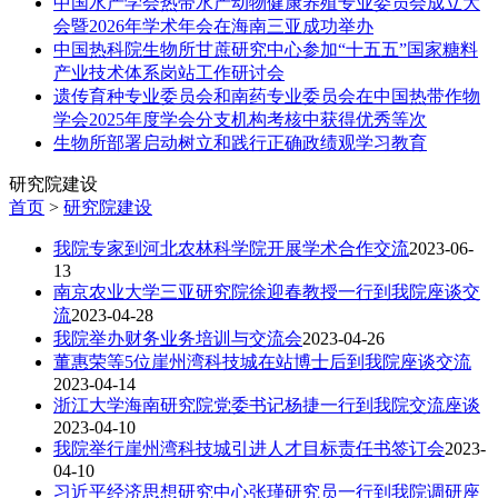
中国水产学会热带水产动物健康养殖专业委员会成立大
会暨2026年学术年会在海南三亚成功举办
中国热科院生物所甘蔗研究中心参加“十五五”国家糖料
产业技术体系岗站工作研讨会
遗传育种专业委员会和南药专业委员会在中国热带作物
学会2025年度学会分支机构考核中获得优秀等次
生物所部署启动树立和践行正确政绩观学习教育
研究院建设
首页
>
研究院建设
我院专家到河北农林科学院开展学术合作交流
2023-06-
13
南京农业大学三亚研究院徐迎春教授一行到我院座谈交
流
2023-04-28
我院举办财务业务培训与交流会
2023-04-26
董惠荣等5位崖州湾科技城在站博士后到我院座谈交流
2023-04-14
浙江大学海南研究院党委书记杨捷一行到我院交流座谈
2023-04-10
我院举行崖州湾科技城引进人才目标责任书签订会
2023-
04-10
习近平经济思想研究中心张瑾研究员一行到我院调研座