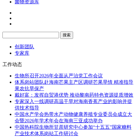
菌物资源库
创新团队
专家库
工作动态
生物所召开2026年全面从严治党工作会议
体系岗站团队赴海南芒果主产区调研芒果旱情 精准指导
果农抗旱保产
戴好富：发挥自贸港优势 推动黎南药特色资源提质增效
专家深入一线调研高温干旱对海南香蕉产业的影响并提
供技术指导
中国水产学会热带水产动物健康养殖专业委员会成立大
会暨2026年学术年会在海南三亚成功举办
中国热科院生物所甘蔗研究中心参加“十五五”国家糖料
产业技术体系岗站工作研讨会