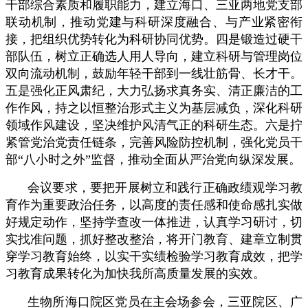
干部综合素质和履职能力，建立海口、三亚两地党支部
联动机制，推动党建与科研深度融合、与产业紧密衔
接，把组织优势转化为科研协同优势。四是锻造过硬干
部队伍，树立正确选人用人导向，建立科研与管理岗位
双向流动机制，鼓励年轻干部到一线壮筋骨、长才干。
五是强化正风肃纪，大力弘扬求真务实、清正廉洁的工
作作风，持之以恒整治形式主义为基层减负，深化科研
领域作风建设，坚决维护风清气正的科研生态。六是拧
紧管党治党责任链条，完善风险防控机制，强化党员干
部“八小时之外”监督，推动全面从严治党向纵深发展。
会议要求，要把开展树立和践行正确政绩观学习教
育作为重要政治任务，以高度的责任感和使命感扎实做
好规定动作，坚持学查改一体推进，认真学习研讨，切
实找准问题，抓好整改整治，将开门教育、建章立制贯
穿学习教育始终，以实干实绩检验学习教育成效，把学
习教育成果转化为加快我所高质量发展的实效。
生物所海口院区党员在主会场参会，三亚院区、广