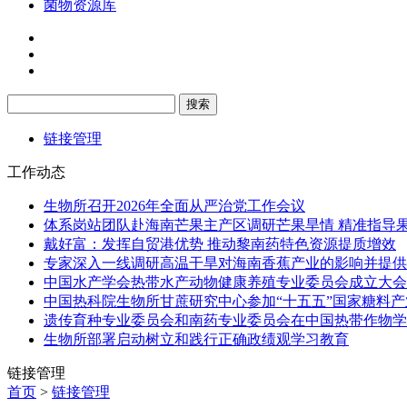
菌物资源库
链接管理
工作动态
生物所召开2026年全面从严治党工作会议
体系岗站团队赴海南芒果主产区调研芒果旱情 精准指导
戴好富：发挥自贸港优势 推动黎南药特色资源提质增效
专家深入一线调研高温干旱对海南香蕉产业的影响并提供
中国水产学会热带水产动物健康养殖专业委员会成立大会暨
中国热科院生物所甘蔗研究中心参加“十五五”国家糖料
遗传育种专业委员会和南药专业委员会在中国热带作物学会
生物所部署启动树立和践行正确政绩观学习教育
链接管理
首页
>
链接管理