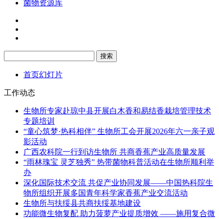
菌物资源库
首页幻灯片
工作动态
生物所专家赴琼中县开展白木香和易结香栽培管理技术
专题培训
“童心筑梦·热科相伴” 生物所工会开展2026年六一亲子观
影活动
广西农科院一行到访生物所 共商香蕉产业高质量发展
“雨林瑰宝 灵芝独秀” 热带菌物科普活动在生物所顺利举
办
深化国际技术交流 共促产业协同发展——中国热科院生
物所组织开展多国青年科学家香蕉产业交流活动
生物所与扶绥县共商扶绥基地建设
功能微生物复配 助力菠萝产业提质增效 ——施用复合微