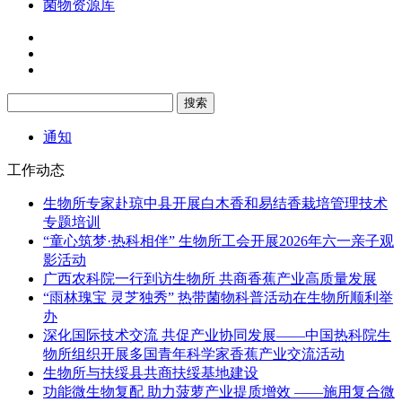
菌物资源库
通知
工作动态
生物所专家赴琼中县开展白木香和易结香栽培管理技术
专题培训
“童心筑梦·热科相伴” 生物所工会开展2026年六一亲子观
影活动
广西农科院一行到访生物所 共商香蕉产业高质量发展
“雨林瑰宝 灵芝独秀” 热带菌物科普活动在生物所顺利举
办
深化国际技术交流 共促产业协同发展——中国热科院生
物所组织开展多国青年科学家香蕉产业交流活动
生物所与扶绥县共商扶绥基地建设
功能微生物复配 助力菠萝产业提质增效 ——施用复合微