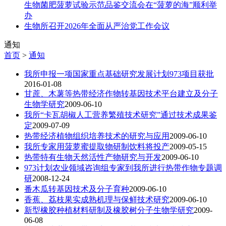
生物菌肥菠萝试验示范品鉴交流会在“菠萝的海”顺利举
办
生物所召开2026年全面从严治党工作会议
通知
首页
>
通知
我所申报一项国家重点基础研究发展计划973项目获批
2016-01-08
甘蔗、木薯等热带经济作物转基因技术平台建立及分子
生物学研究
2009-06-10
我所“卡瓦胡椒人工营养繁殖技术研究”通过技术成果鉴
定
2009-07-09
热带经济植物组织培养技术的研究与应用
2009-06-10
我所专家用菠萝蜜提取物研制饮料将投产
2009-05-15
热带特有生物天然活性产物研究与开发
2009-06-10
973计划农业领域咨询组专家到我所进行热带作物专题调
研
2008-12-24
番木瓜转基因技术及分子育种
2009-06-10
香蕉、荔枝果实成熟机理与保鲜技术研究
2009-06-10
新型橡胶种植材料研制及橡胶树分子生物学研究
2009-
06-08