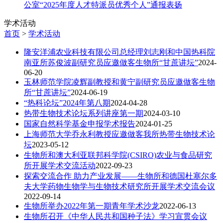
公室“2025年度人才特派员优秀个人”通报表扬
学术活动
首页
>
学术活动
隆安洋浦农业科技有限公司总经理刘志刚和中国热科院
南亚所苏俊波副研究员应邀做客生物所“甘蔗讲坛”
2024-
06-20
玉林师范学院凌辉副教授和黄宁副研究员应邀做客生物
所“甘蔗讲坛”
2024-06-19
“热科论坛”2024年第八期
2024-04-28
热带生物技术论坛系列讲座第一期
2024-03-10
国家自然科学基金申报学术报告
2024-01-25
上海师范大学乔永利教授应邀做客我所热带生物技术论
坛
2023-05-12
生物所和澳大利亚联邦科学院(CSIRO)农业与食品研究
所开展学术交流活动
2022-09-23
探索交流合作 助力产业发展——生物所和德国杜塞尔多
夫大学药物生物学与生物技术研究所开展学术交流会议
2022-09-14
生物所举办2022年第一期青年学术沙龙
2022-06-13
生物所召开《中华人民共和国种子法》学习宣贯会议