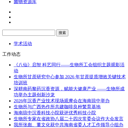
菌物资源库
学术活动
工作动态
《八仙》启智 科艺同行——生物所工会组织主题观影活
动
生物所甘蔗研究中心参加 2026 年甘蔗提质增效关键技术
培训班
深耕南药黎药沉香资源，赋能大健康产业 ——生物所成
功举办主题创新沙龙
2026年沉香产业技术现场观摩会在海南琼中举办
生物所与广西热作所共建咖啡良种繁育基地
海南琼中沉香科技小院获评优秀科技小院
生物所专家在省政协八届二十四次常委会议作大会发言
我所张彪、董文化获中共海南省委人才工作领导小组办