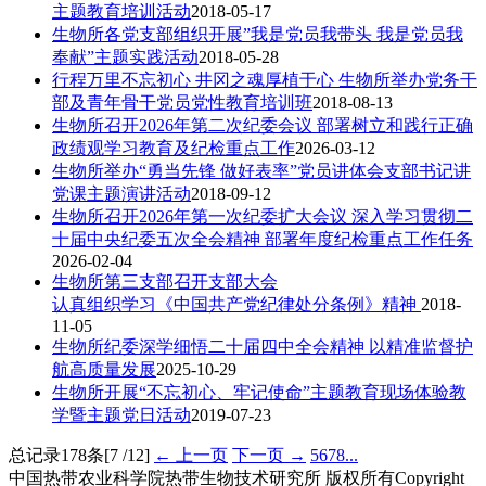
主题教育培训活动
2018-05-17
生物所各党支部组织开展”我是党员我带头 我是党员我
奉献”主题实践活动
2018-05-28
行程万里不忘初心 井冈之魂厚植于心 生物所举办党务干
部及青年骨干党员党性教育培训班
2018-08-13
生物所召开2026年第二次纪委会议 部署树立和践行正确
政绩观学习教育及纪检重点工作
2026-03-12
生物所举办“勇当先锋 做好表率”党员讲体会支部书记讲
党课主题演讲活动
2018-09-12
生物所召开2026年第一次纪委扩大会议 深入学习贯彻二
十届中央纪委五次全会精神 部署年度纪检重点工作任务
2026-02-04
生物所第三支部召开支部大会
认真组织学习《中国共产党纪律处分条例》精神
2018-
11-05
生物所纪委深学细悟二十届四中全会精神 以精准监督护
航高质量发展
2025-10-29
生物所开展“不忘初心、牢记使命”主题教育现场体验教
学暨主题党日活动
2019-07-23
总记录178条[7 /12]
← 上一页
下一页 →
5
6
7
8
...
中国热带农业科学院热带生物技术研究所 版权所有Copyright