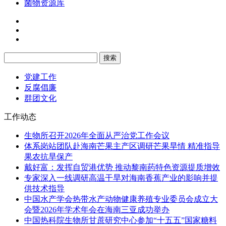
菌物资源库
党建工作
反腐倡廉
群团文化
工作动态
生物所召开2026年全面从严治党工作会议
体系岗站团队赴海南芒果主产区调研芒果旱情 精准指导
果农抗旱保产
戴好富：发挥自贸港优势 推动黎南药特色资源提质增效
专家深入一线调研高温干旱对海南香蕉产业的影响并提
供技术指导
中国水产学会热带水产动物健康养殖专业委员会成立大
会暨2026年学术年会在海南三亚成功举办
中国热科院生物所甘蔗研究中心参加“十五五”国家糖料