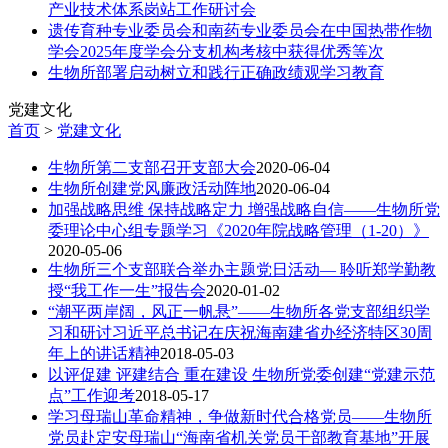
产业技术体系岗站工作研讨会
遗传育种专业委员会和南药专业委员会在中国热带作物
学会2025年度学会分支机构考核中获得优秀等次
生物所部署启动树立和践行正确政绩观学习教育
党建文化
首页
>
党建文化
生物所第二支部召开支部大会
2020-06-04
生物所创建党风廉政活动阵地
2020-06-04
加强战略思维 保持战略定力 增强战略自信——生物所党
委理论中心组专题学习《2020年院战略管理（1-20）》
2020-05-06
生物所三个支部联合举办主题党日活动— 聆听郑学勤教
授“我工作一生”报告会
2020-01-02
“潮平两岸阔，风正一帆悬”——生物所各党支部组织学
习和研讨习近平总书记在庆祝海南建省办经济特区30周
年上的讲话精神
2018-05-03
以评促建 评建结合 重在建设 生物所党委创建“党建示范
点”工作迎考
2018-05-17
学习母瑞山革命精神，争做新时代合格党员——生物所
党员赴定安母瑞山“海南省机关党员干部教育基地”开展