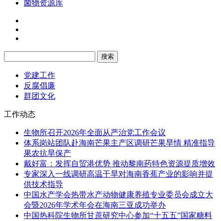
菌物资源库
党建工作
反腐倡廉
群团文化
工作动态
生物所召开2026年全面从严治党工作会议
体系岗站团队赴海南芒果主产区调研芒果旱情 精准指导
果农抗旱保产
戴好富：发挥自贸港优势 推动黎南药特色资源提质增效
专家深入一线调研高温干旱对海南香蕉产业的影响并提
供技术指导
中国水产学会热带水产动物健康养殖专业委员会成立大
会暨2026年学术年会在海南三亚成功举办
中国热科院生物所甘蔗研究中心参加“十五五”国家糖料