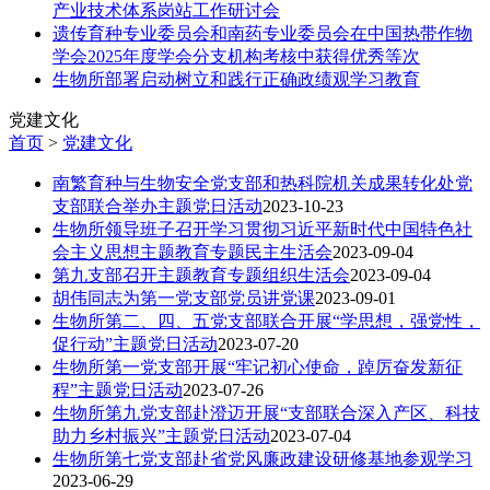
产业技术体系岗站工作研讨会
遗传育种专业委员会和南药专业委员会在中国热带作物
学会2025年度学会分支机构考核中获得优秀等次
生物所部署启动树立和践行正确政绩观学习教育
党建文化
首页
>
党建文化
南繁育种与生物安全党支部和热科院机关成果转化处党
支部联合举办主题党日活动
2023-10-23
生物所领导班子召开学习贯彻习近平新时代中国特色社
会主义思想主题教育专题民主生活会
2023-09-04
第九支部召开主题教育专题组织生活会
2023-09-04
胡伟同志为第一党支部党员讲党课
2023-09-01
生物所第二、四、五党支部联合开展“学思想，强党性，
促行动”主题党日活动
2023-07-20
生物所第一党支部开展“牢记初心使命，踔厉奋发新征
程”主题党日活动
2023-07-26
生物所第九党支部赴澄迈开展“支部联合深入产区、科技
助力乡村振兴”主题党日活动
2023-07-04
生物所第七党支部赴省党风廉政建设研修基地参观学习
2023-06-29