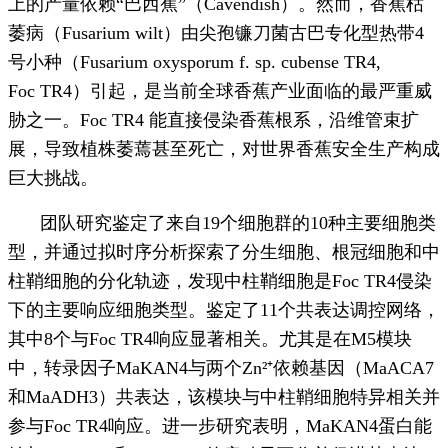
上的产量依赖“巴西蕉”（Cavendish）。然而，香蕉枯
萎病（Fusarium wilt）由尖孢镰刀菌古巴专化型热带4
号小种（Fusarium oxysporum f. sp. cubense TR4,
Foc TR4）引起，是当前全球香蕉产业面临的最严重威
胁之一。Foc TR4 能直接侵染香蕉根系，沿维管束扩
展，导致植株萎蔫甚至死亡，对世界香蕉安全生产构成
巨大挑战。
团队研究鉴定了来自19个细胞群的10种主要细胞类
型，并通过拟时序分析探索了分生细胞、根冠细胞和中
柱鞘细胞的分化轨迹，发现中柱鞘细胞是Foc TR4侵染
下的主要响应细胞类型。鉴定了11个共表达调控网络，
其中8个与Foc TR4响应显著相关。尤其是在M5模块
中，转录因子MaKAN4与两个Zn²⁺依赖基因（MaACA7
和MaADH3）共表达，该模块与中柱鞘细胞特异相关并
参与Foc TR4响应。进一步研究表明，MaKAN4蛋白能