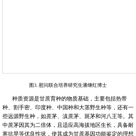
图3. 慰问联合培养研究生潘继红博士
种质资源是甘蔗育种的物质基础，主要包括热带
种、割手密、印度种、中国种和大茎野生种等，还有一
些远源野生种，如蔗茅、滇蔗茅、斑茅和河八王等。其
中蔗茅因其为二倍体，且适应高海拔地区生长，具备耐
寒抗旱等优良性状，使其成为甘蔗基因功能鉴定的理想