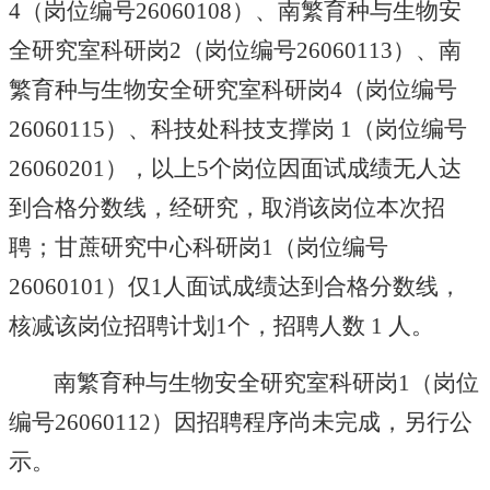
4
（岗位编号
26060108
）、南繁育种与生物安
全研究室科研岗
2
（岗位编号
26060113
）、南
繁育种与生物安全研究室科研岗
4
（岗位编号
26060115
）、科技处科技支撑岗
1
（岗位编号
26060201
）
，以上
5
个岗位因面试成绩无人达
到合格分数线，
经研究，
取消
该
岗位本次招
聘；甘蔗研究中心科研岗
1
（岗位编号
26060101
）
仅
1
人面试成绩达到合格分数线，
核减该岗位招聘
计划
1
个，招聘
人数
1
人
。
南繁育种与生物安全研究室科研岗
1
（岗位
编号
26060112
）
因招聘程序尚未完成，另行公
示
。