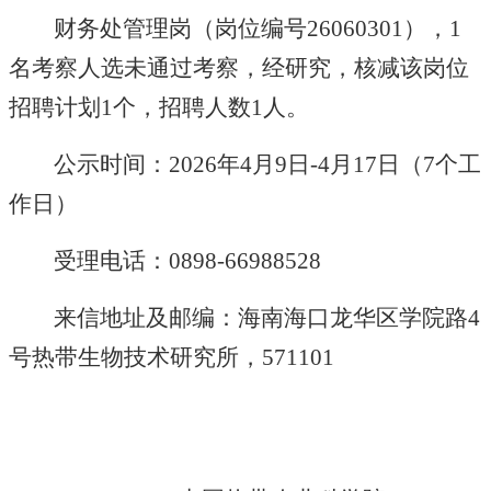
财务处管理岗（岗位编号
26060301
），
1
名考察人选未通过考察
，经研究
，
核减该岗位
招聘
计划
1
个，招聘
人数
1
人
。
公示时间：
2026
年
4
月
9
日
-4
月
17
日（
7
个工
作日）
受理电话：
0898-66988528
来信地址及邮编：海南海口龙华区学院路
4
号热带生物技术研究所，
571101