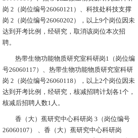
岗
2
（岗位编号
26060121
）、科技处科技支撑
岗
2
（岗位编号
26060202
）
，以上
9
个岗位因未
达到开考比例，
经研究，
取消
该
岗位本次招
聘。
热带生物功能物质研究室科研岗
1
（岗位编
号
26060117
）
、
热带生物功能物质研究室科研
岗
2
（岗位编号
26060118
），
以上
2
个岗位
因未
达到开考比例，经研究，核减招聘计划各
1
个，
核减后
招聘人数
1
人
。
香（大）蕉研究中心科研岗
3
（岗位编号
26060107
） 、香（大）蕉研究中心科研岗