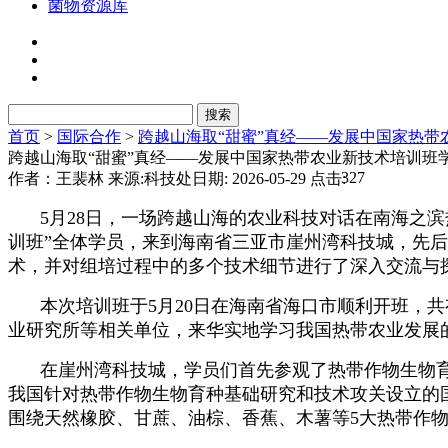
菌物资源库
首页
>
国际合作
>
跨越山海取“甜蜜”真经——发展中国家热
跨越山海取“甜蜜”真经——发展中国家热带农业新技术培训班
327
作者：王裴林
来源:科技处
日期: 2026-05-29
点击:
5月28日，一场跨越山海的农业科技对话在南海之
训班”全体学员，来到海南省三亚市崖州湾科技城，先
术，并对组培过程中的多个技术细节进行了深入交流与
本次培训班于5月20日在海南省海口市顺利开班，
业研究所等相关单位，来华实地学习我国热带农业发展
在崖州湾科技城，学员们首先参观了热带作物生物
我国针对热带作物生物育种基础研究和技术攻关设立的
围绕天然橡胶、甘蔗、油棕、香蕉、木薯等5大热带作