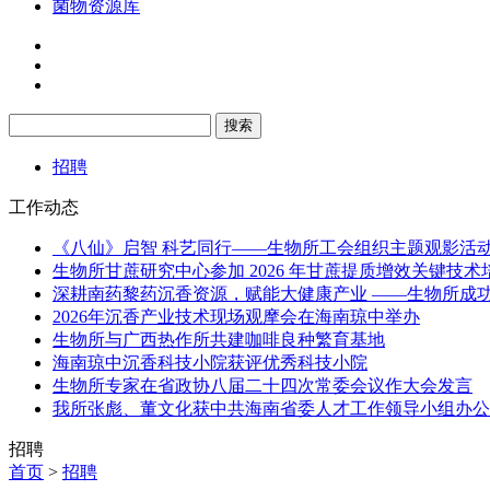
菌物资源库
招聘
工作动态
《八仙》启智 科艺同行——生物所工会组织主题观影活
生物所甘蔗研究中心参加 2026 年甘蔗提质增效关键技术
深耕南药黎药沉香资源，赋能大健康产业 ——生物所成
2026年沉香产业技术现场观摩会在海南琼中举办
生物所与广西热作所共建咖啡良种繁育基地
海南琼中沉香科技小院获评优秀科技小院
生物所专家在省政协八届二十四次常委会议作大会发言
我所张彪、董文化获中共海南省委人才工作领导小组办公室
招聘
首页
>
招聘